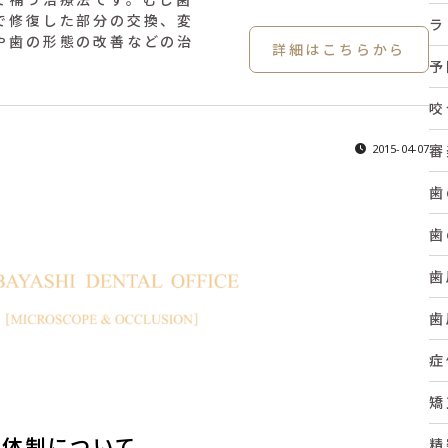
で修復した部分の交換、変
ラ
や歯の形態の改善などの治
詳細はこちらから
予
咬
2015-04-07
審
歯
歯
歯
歯
症
矯
防体制について
精