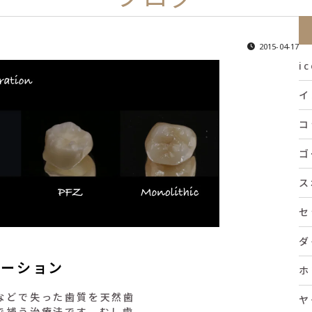
2015-04-17
i
イ
コ
ゴ
ス
セ
ダ
レーション
ホ
などで失った歯質を天然歯
ヤ
で補う治療法です。むし歯