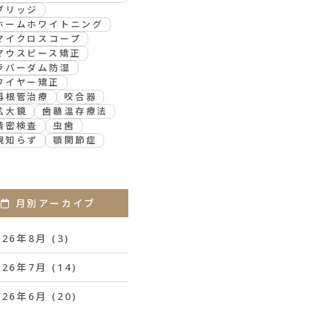
ブリッジ
ホームホワイトニング
マイクロスコープ
マウスピース矯正
ラバーダム防湿
ワイヤー矯正
再根管治療
咬合器
拡大鏡
歯髄温存療法
精密検査
虫歯
親知らず
顎関節症
月別アーカイブ
026年8月
(3)
026年7月
(14)
026年6月
(20)