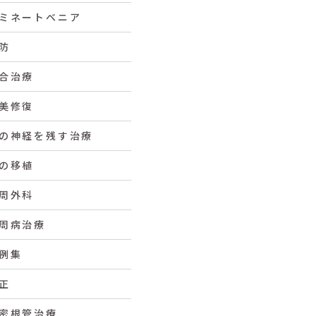
ミネートベニア
防
合治療
美修復
の神経を残す治療
の移植
周外科
周病治療
例集
正
密根管治療