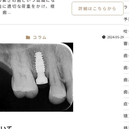
の繋ぎの歯という認識にな
歯に適切な荷重をかけ、根
ラ
詳細はこちらから
、歯…
予
咬
コラム
2024-05-29
審
歯
歯
歯
歯
症
矯
ついて
精