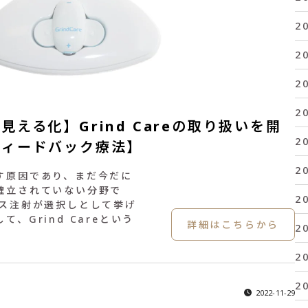
2
2
2
2
える化】Grind Careの取り扱いを開
2
フィードバック療法】
2
す原因であり、まだ今だに
確立されていない分野で
2
クス注射が選択しとして挙げ
、Grind Careという
詳細はこちらから
2
2
2
2022-11-29