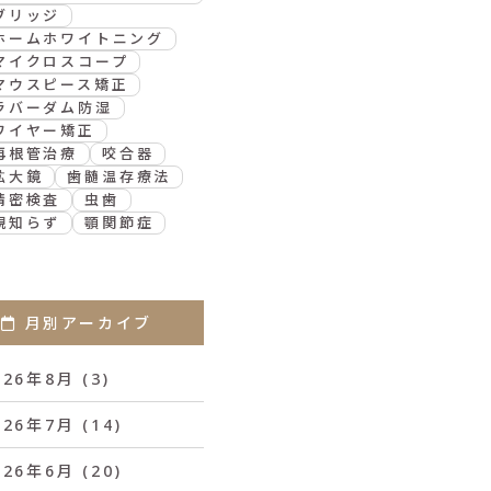
ブリッジ
ホームホワイトニング
マイクロスコープ
マウスピース矯正
ラバーダム防湿
ワイヤー矯正
再根管治療
咬合器
拡大鏡
歯髄温存療法
精密検査
虫歯
親知らず
顎関節症
月別アーカイブ
026年8月
(3)
026年7月
(14)
026年6月
(20)