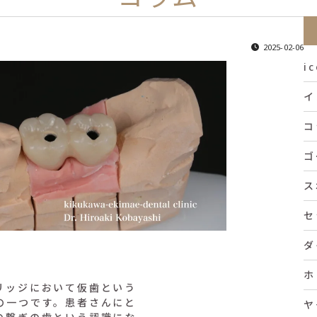
2025-02-06
i
イ
コ
ゴ
ス
セ
ダ
ホ
リッジにおいて仮歯という
の一つです。患者さんにと
ヤ