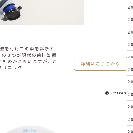
2
2
2
2
模型を付け口の中を診断す
この３つが現代の歯科治療
2
いものかと思いますが、こ
詳細はこちらから
クリニック…
2
2
2023-09-04
2
2
2
2