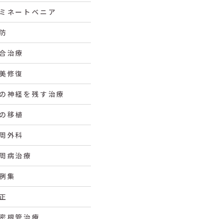
ミネートベニア
防
合治療
美修復
の神経を残す治療
の移植
周外科
周病治療
例集
正
密根管治療