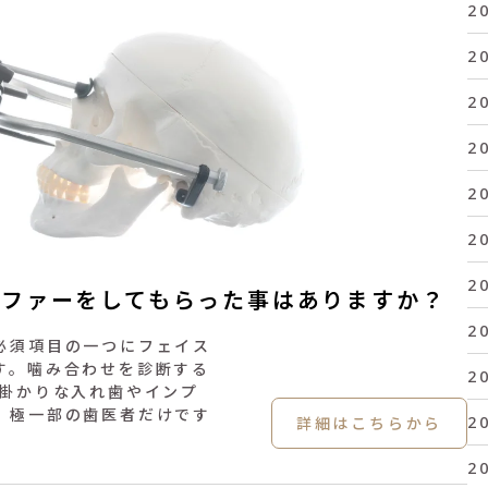
2
2
2
2
2
2
2
スファーをしてもらった事はありますか？
2
必須項目の一つにフェイス
す。噛み合わせを診断する
2
大掛かりな入れ歯やインプ
、極一部の歯医者だけです
2
詳細はこちらから
2