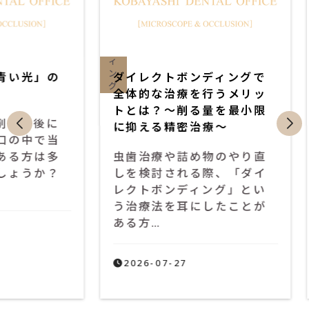
ト
ク
ボ
ン
デ
ィ
ン
」の
ダイレクトボンディングで
歯科
グ
全体的な治療を行うメリッ
とは
トとは？〜削る量を最小限
自分
後に
に抑える精密治療〜
ロー
で当
は多
虫歯治療や詰め物のやり直
皆様
か？
しを検討される際、「ダイ
るの
レクトボンディング」とい
じと
う治療法を耳にしたことが
「治
ある方…
む」
2026-07-27
202