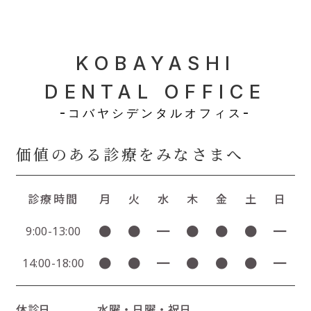
KOBAYASHI
DENTAL OFFICE
-コバヤシデンタルオフィス-
価値のある診療をみなさまへ
診療時間
月
火
水
木
金
土
日
●
●
━
●
●
●
━
9:00-13:00
●
●
━
●
●
●
━
14:00-18:00
休診日
水曜・日曜・祝日