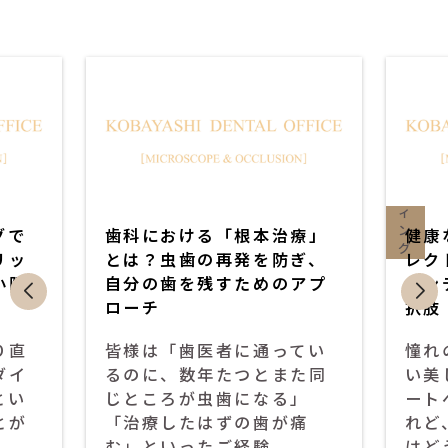
セ
ダ
ラ
イ
ミ
レ
ッ
ク
ク
ト
ボ
ン
デ
ィ
ン
グで
歯科における「根本治療」
健康
グ
リッ
とは？虫歯の再発を防ぎ、
レク
小限
自分の歯を残すためのアプ
ボン
ローチ
択肢
り直
皆様は「歯医者に通ってい
憧れ
ダイ
るのに、数年たつとまた同
い美
とい
じところが虫歯になる」
ート
とが
「治療したはずの歯が痛
れど
む」といったご経験…
はど