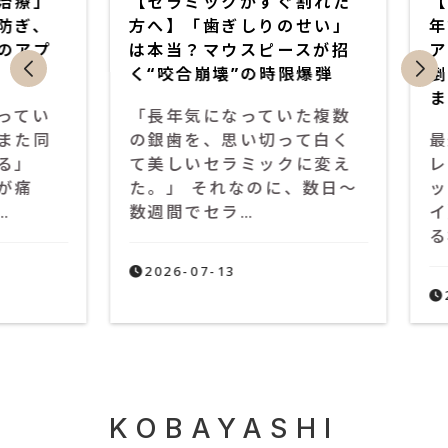
療」
【セラミックがすぐ割れた
【歯
ぎ、
方へ】「歯ぎしりのせい」
年話
アプ
は本当？マウスピースが招
アン
く“咬合崩壊”の時限爆弾
倒的
ます
てい
「長年気になっていた複数
た同
の銀歯を、思い切って白く
最近
」
て美しいセラミックに変え
レン
痛
た。」 それなのに、数日〜
ップ
数週間でセラ…
イ）
る機
2026-07-13
202
KOBAYASHI