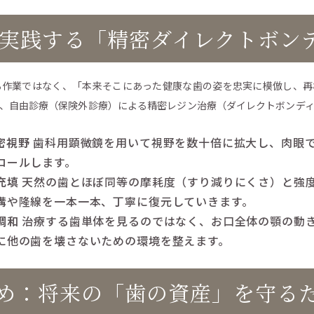
院が実践する「精密ダイレクトボン
る作業ではなく、「本来そこにあった健康な歯の姿を忠実に模倣し、再
、自由診療（保険外診療）による精密レジン治療（ダイレクトボンディ
密視野
歯科用顕微鏡を用いて視野を数十倍に拡大し、肉眼
ロールします。
充填
天然の歯とほぼ同等の摩耗度（すり減りにくさ）と強
溝や隆線を一本一本、丁寧に復元していきます。
調和
治療する歯単体を見るのではなく、お口全体の顎の動
に他の歯を壊さないための環境を整えます。
め：将来の「歯の資産」を守る