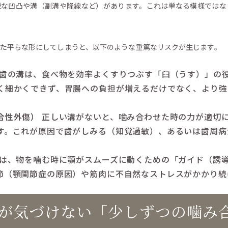
雑な凹凸や溝（副溝や隆線など）があります。これは単なる模様ではな
た平らな形にしてしまうと、以下のような重篤なリスクが生じます。
歯の溝は、食べ物を効率よくすりつぶす「臼（うす）」の
く細かくできず、胃腸への負担が増えるだけでなく、より強
合性外傷）
正しい溝がないと、噛み合わせた時の力が適切
す。これが原因で歯がしみる（知覚過敏）、あるいは歯周病
は、物を噛む時に顎がスムーズに動くための「ガイド（誘
節（顎関節症の原因）や筋肉に不自然なストレスがかかり続
自身が気づけない「少しずつの噛み