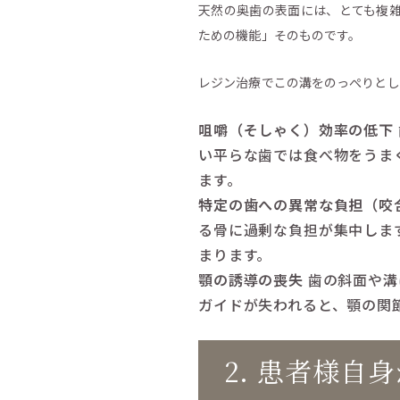
天然の奥歯の表面には、とても複
ための機能」そのものです。
レジン治療でこの溝をのっぺりとし
咀嚼（そしゃく）効率の低下
い平らな歯では食べ物をうま
ます。
特定の歯への異常な負担（咬
る骨に過剰な負担が集中しま
まります。
顎の誘導の喪失
歯の斜面や溝
ガイドが失われると、顎の関
2. 患者様