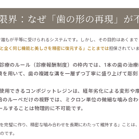
療の限界：なぜ「歯の形の再現」が
で誰もが平等に受けられるシステムです。しかし、その目的はあくまで
と全く同じ機能と美しさを精密に復元する」ことまでは
担保されてい
診療のルール（診療報酬制度）の枠内では、1本の歯の治療
鏡を用いて、歯の複雑な溝を一層ずつ丁寧に盛り上げて彫刻
使用できるコンポジットレジンは、経年劣化による変形や
倍のルーペだけの視野では、ミクロン単位の微細な噛み合わ
ールすることは物理的に不可能です。
を完璧に作り、精密な噛み合わせを長期にわたって維持する」ことは
のです。