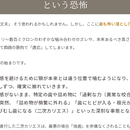
という恐怖
丈夫」 そう思われるかもしれません。しかし、ここに
最も怖い落とし
ミリ〜数百ミクロンのわずかな噛み合わせのズレや、本来あるべき高さ
て周囲の筋肉で「適応」してしまいます。
の始まりです。
感を避けるために顎が本来とは違う位置で噛むようになり
しずつ、確実に崩れていきます。
感がないまま、特定の歯や詰め物に「過剰な力（異常な咬
突然、「詰め物が頻繁に外れる」「歯にヒビが入る・根元
びむし歯になる（二次カリエス）」といった深刻な事態とな
進行した二次カリエスは、最悪の場合「抜歯」を余儀なくされること