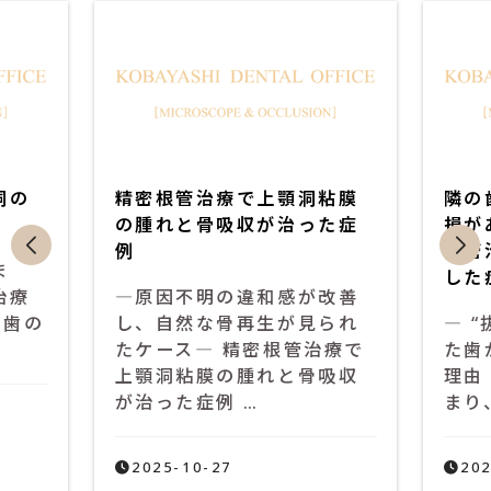
症
症
例
例
集
集
洞の
精密根管治療で上顎洞粘膜
隣の
の腫れと骨吸収が治った症
損が
例
根管
ま
した
治療
―原因不明の違和感が改善
、歯の
し、自然な骨再生が見られ
― 
たケース― 精密根管治療で
た歯
上顎洞粘膜の腫れと骨吸収
理由
が治った症例 …
まり
2025-10-27
202