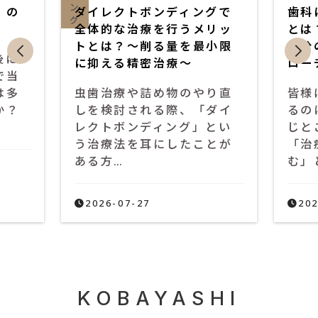
ディングで
歯科における「根本治療」
行うメリッ
とは？虫歯の再発を防ぎ、
量を最小限
自分の歯を残すためのアプ
療〜
ローチ
物のやり直
皆様は「歯医者に通ってい
際、「ダイ
るのに、数年たつとまた同
ング」とい
じところが虫歯になる」
したことが
「治療したはずの歯が痛
む」といったご経験…
2026-07-16
KOBAYASHI