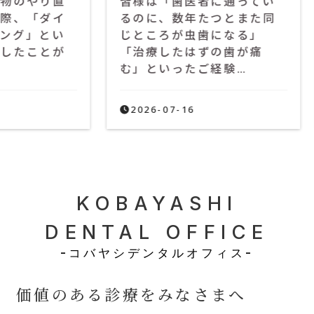
り直
皆様は「歯医者に通ってい
憧れ
ダイ
るのに、数年たつとまた同
い美
とい
じところが虫歯になる」
ート
とが
「治療したはずの歯が痛
れど
む」といったご経験…
はど
2026-07-16
20
KOBAYASHI
DENTAL OFFICE
-コバヤシデンタルオフィス-
価値のある診療をみなさまへ