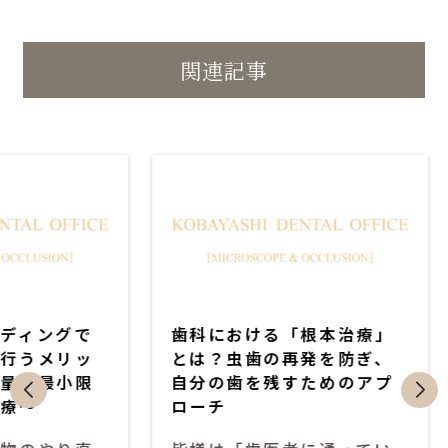
関連記事
セ
ダ
ラ
イ
ミ
レ
ッ
ク
ク
ト
ボ
ン
デ
ィ
ン
グで
歯科における「根本治療」
健康
グ
リッ
とは？虫歯の再発を防ぎ、
レク
小限
自分の歯を残すためのアプ
ボン
ローチ
択肢