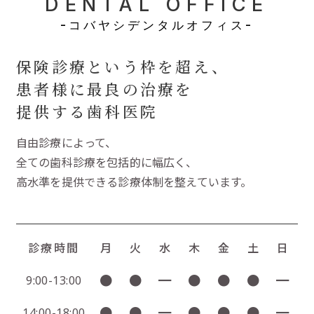
DENTAL OFFICE
-コバヤシデンタルオフィス-
保険診療という枠を超え、
患者様に最良の治療を
提供する歯科医院
自由診療によって、
全ての歯科診療を包括的に幅広く、
高水準を提供できる診療体制を整えています。
診療時間
月
火
水
木
金
土
日
●
●
━
●
●
●
━
9:00-13:00
●
●
━
●
●
●
━
14:00-18:00