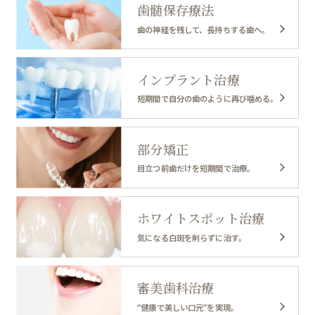
歯髄保存療法
⻭の神経を残して、⻑持ちする歯へ。
インプラント治療
短期間で自分の歯のように再び噛める。
部分矯正
目立つ前歯だけを短期間で治療。
ホワイトスポット治療
気になる白斑を削らずに治す。
審美歯科治療
“健康で美しい口元”を実現。