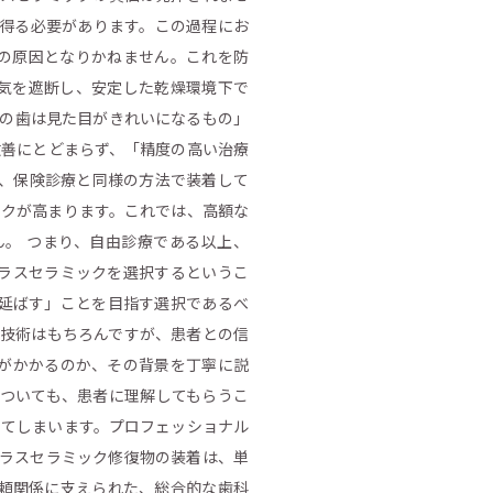
を得る必要があります。この過程にお
の原因となりかねません。これを防
気を遮断し、安定した乾燥環境下で
クの歯は見た目がきれいになるもの」
改善にとどまらず、「精度の高い治療
を、保険診療と同様の方法で装着して
スクが高まります。これでは、高額な
。 つまり、自由診療である以上、
ラスセラミックを選択するというこ
延ばす」ことを目指す選択であるべ
の技術はもちろんですが、患者との信
がかかるのか、その背景を丁寧に説
についても、患者に理解してもらうこ
してしまいます。プロフェッショナル
ガラスセラミック修復物の装着は、単
頼関係に支えられた、総合的な歯科