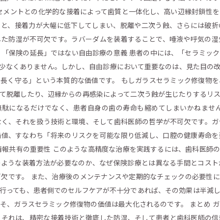
セメントとの化学的な接着によって歯質と一体化し、高い辺縁封鎖性
うと、接着力が大幅に低下してしまい、脱離や二次う蝕、さらには破折
した防湿が不可欠です。ラバーダムを装着することで、唾液や呼気の湿
 「保険の延長」ではない自由診療の意義 患者の中には、「セラミッ
少なくありません。しかし、自由診療において重要なのは、見た目の
長く守る」という本質的な価値です。 もしガラスセラミック修復物
て脱離したり、辺縁からの再感染によって二次う蝕が生じたりするリ
無駄になるだけでなく、患者自身の歯の寿命も縮めてしまいかねません
なく、それを扱う技術と環境、そして歯科医師の哲学が不可欠です。ガ
価値、すなわち「将来のリスクを可能な限り低減し、口腔の健康寿命を
情報共有の重要性 このような高精度な治療を実践するには、歯科医師
のような装着方法が必要なのか、なぜ保険診療とは異なる手間とコスト
欠です。 また、治療後のメンテナンスや定期的なチェックの必要性
行っても、患者側でのセルフケアが不十分であれば、その効果は半減
そ、ガラスセラミック修復物の価値は最大化されるのです。 まとめ 
。それは、精密な接着技術と徹底した防湿、そして患者と歯科医師の信