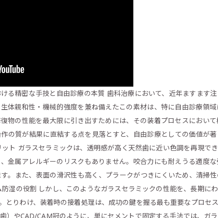
ける精密な手技と自由診療の本質 歯科治療において、近年ますます
・生体親和性・機械的強度を兼ね備えたこの素材は、特に自由診療領域
修復物の性能を最大限に引き出すためには、その装着プロセスにおいて
操作の質が結果に直結する点を見落とすと、自由診療としての価値が著
リット ガラスセラミックは、透明感が高く天然歯に近い色調を再現で
し、金属アレルギーのリスクもありません。咬合力にも耐えうる適度な
ます。また、表面の滑沢性も高く、プラークがつきにくいため、清掃性
ム防湿の役割 しかし、このようなガラスセラミックの性能を、長期に
。とりわけ、装着時の接着処理は、成功の鍵を握る最も重要なプロセ
歯）やCAD/CAM冠のように、単にセメントで固定する手法では、ガ