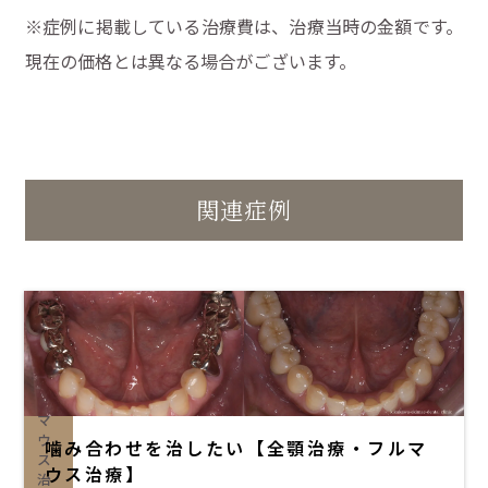
※症例に掲載している治療費は、治療当時の金額です。
現在の価格とは異なる場合がございます。
関連症例
全
顎
治
療
(フ
ル
マ
ウ
噛み合わせを治したい【全顎治療・フルマ
ス
ウス治療】
治