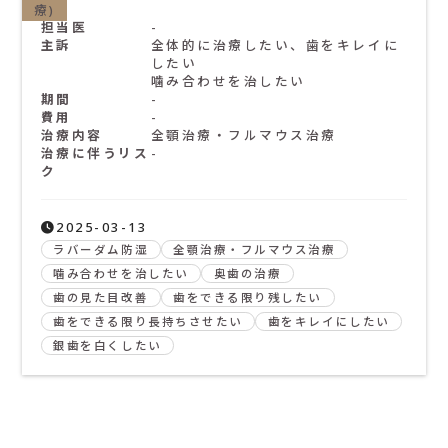
療)
担当医
-
主訴
全体的に治療したい、歯をキレイに
したい
噛み合わせを治したい
期間
-
費用
-
治療内容
全顎治療・フルマウス治療
治療に伴うリス
-
ク
2025-03-13
ラバーダム防湿
全顎治療・フルマウス治療
噛み合わせを治したい
奥歯の治療
歯の見た目改善
歯をできる限り残したい
歯をできる限り長持ちさせたい
歯をキレイにしたい
銀歯を白くしたい