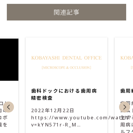
関連記事
歯
歯
周
周
病
外
治
科
療
歯科ドックにおける歯周病
歯周
精密検査
バコに
歯周
肉の
2022年12月22日
エム
ロボ
https://www.youtube.com/watch?
生す
織を
v=kYN571r-R_M…
周病
ルフ