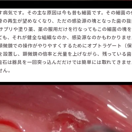
す病気です。その主な原因は今も昔も細菌です。その細菌の
骨の再生が望めなくなり、ただの感染源の塊となった歯の抜
、サプリや塗り薬、薬の服用だけを行なってもこの細菌の塊
ても、それが健全な組織なのか、感染源なのかもわかりません
顕微鏡での操作がやりやすくするためにオプトラゲート（保
を設置し、顕微鏡の倍率と光量を上げながら、残っている歯
歯石は器具を一回突っ込んだだけでは簡単には取れてきませ
せん。