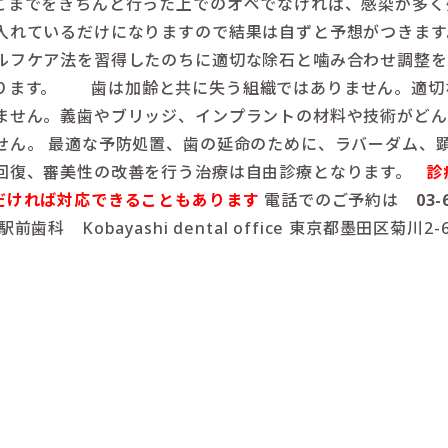
こまでをきちんと行った上でのオペでなければ、感染が多く
入れているだけになりますので結果は自ずと予想がつきます
ルフケア法を習得したのちに適切な除石と噛み合わせ調整を
ります。 歯は加齢と共に失う組織ではありません。適切
ません。義歯やブリッジ、インプラントの材料や技術がどん
せん。 最適な予防処置、歯の延命のために、ラバーダム、
回復、審美性の改善を行う治療は自由診療となります。
診
だければ対応できることもあります
電話でのご予約は
03-
前歯科 Kobayashi dental office 東京都墨田区菊川2-