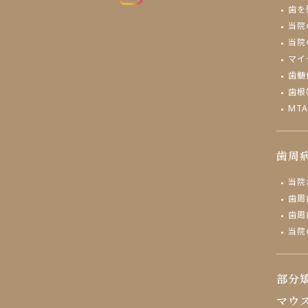
歯を
当院
当院
マイ
⻭髄
歯根
MT
歯周
当院
歯周
歯周
当院
部分
マウ