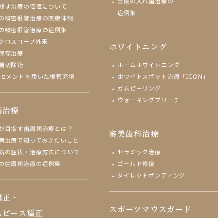
当院の入れ歯治療の
残す治療の価値について
症例集
の精密根管治療の医療体制
の精密根管治療の症例集
クロスコープ外来
ホワイトニング
保存治療
端切除術
ホームホワイトニング
Aセメントを用いた根管充填
ホワイトスポット治療「ICON」
ガムピーリング
ウォーキングブリーチ
病治療
が目指す歯周病治療とは？
審美歯科治療
病治療で知っておきたいこと
病の症状・治療方法について
セラミック治療
の歯周病治療の症例集
ゴールド修復
ダイレクトボンディング
矯正・
スポーツマウスガード
スピース矯正