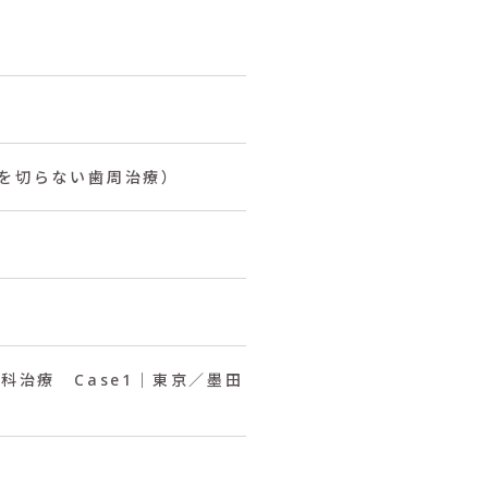
肉を切らない歯周治療）
治療 Case1｜東京／墨田