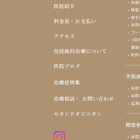
虫歯
医院紹介
精密
歯を
料金表・お支払い
当院
ゴー
アクセス
1回
銀歯
包括歯科治療について
初診
医院ブログ
予防
治療症例集
当院
当院
治療相談・
お問い合わせ
生涯
セカンドオピニオン
精密
当院