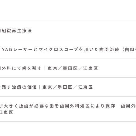
周組織再生療法
r：YAGレーザーとマイクロスコープを用いた歯周治療（歯
周外科にて歯を残す｜東京／墨田区／江東区
を残す治療の価値｜東京／墨田区／江東区
が大きく抜歯が必要な歯を歯周外科処置により保存 歯周外科
江東区