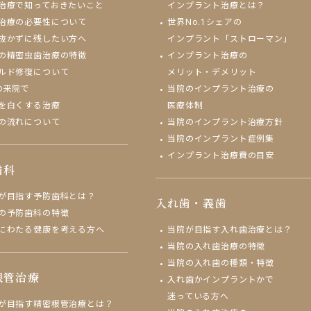
治療で知っておきたいこと
インプラント治療とは？
治療の必要性について
世界No.1シェアの
抜かずに残したい方へ
インプラント「ストローマン」
の精密虫歯治療の特徴
インプラント治療の
ルド修復について
メリット・デメリット
の来院で
当院のインプラント治療の
を白くする治療
医療体制
の流れについて
当院のインプラント治療方針
当院のインプラント症例集
インプラント治療費の目安
歯科
が目指す予防歯科とは？
入れ歯・義歯
の予防歯科の特徴
にわたる健康を考える方へ
当院が目指す入れ歯治療とは？
当院の入れ歯治療の特徴
当院の入れ歯の種類・特徴
根管治療
入れ歯かインプラントかで
迷っている方へ
が目指す精密根管治療とは？