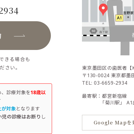
-2934
約
できる場合も
ださい。
東京墨田区の歯医者
【K
〒130-0024
東京都墨田
TEL: 03-6659-2934
め、診療対象を
18歳以
最寄駅：都営新宿線
す
「菊川駅」
A
上が対象
となります
小児の診療はお断り
し
Google Map